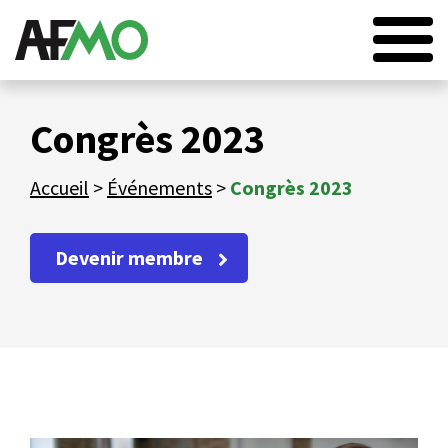
ACCUEIL
Congrès 2023
L’AFMO
Accueil
>
Événements
>
Congrès 2023
NOS MEMBRES
NOS SERVICES
Devenir membre
ACTUALITÉS
ÉVÉNEMENTS
CONTACT
EN