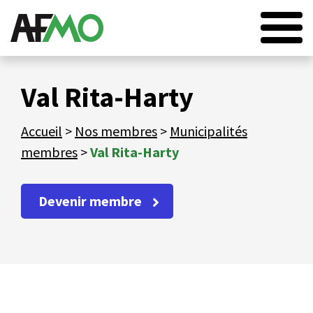
ACCUEIL
Val Rita-Harty
L’AFMO
Accueil
>
Nos membres
>
Municipalités
NOS MEMBRES
membres
>
Val Rita-Harty
NOS SERVICES
ACTUALITÉS
Devenir membre
ÉVÉNEMENTS
CONTACT
EN